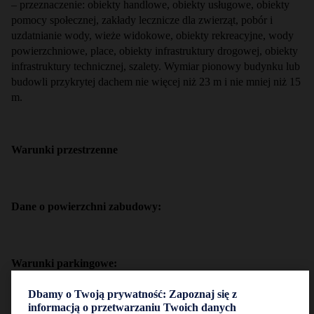
– przeznaczenie: obiekty handlowe, obiekty usługowe, obiekty
pomocy społecznej, zakłady lecznicze dla zwierząt, pobór i
uzdatnianie wody, wieże widokowe, obiekty rekreacyjne, wody
powierzchniowe, place, obiekty infrastruktury drogowej, obiekty
infrastruktury technicznej, szalety. Wymiar pionowy budynku lub
budowli przykrytej dachem nie więcej niż 23 m i nie mniej niż 15
m.
Warunki przestrzenne
Dane o powierzchni zabudowy:
Warunki parkingowe:
Dbamy o Twoją prywatność: Zapoznaj się z
TWOJE ZAPYTANIE
informacją o przetwarzaniu Twoich danych