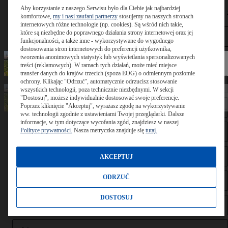
Chcesz się z nami skontaktować, masz pytania lub uwagi? Nasz
Aby korzystanie z naszego Serwisu było dla Ciebie jak najbardziej
formularz kontaktowy ułatwi Ci dotarcie do osoby odpowiedzialnej 
komfortowe,
my i nasi zaufani partnerzy
stosujemy na naszych stronach
kontakty w Twoim kraju.
internetowych różne technologie (np. cookies). Są wśród nich takie,
które są niezbędne do poprawnego działania strony internetowej oraz jej
funkcjonalności, a także inne - wykorzystywane do wygodnego
dostosowania stron internetowych do preferencji użytkownika,
tworzenia anonimowych statystyk lub wyświetlania spersonalizowanych
treści (reklamowych). W ramach tych działań, może mieć miejsce
transfer danych do krajów trzecich (spoza EOG) o odmiennym poziomie
ochrony. Klikając "Odrzuć", automatycznie odrzucisz stosowanie
wszystkich technologii, poza technicznie niezbędnymi. W sekcji
"Dostosuj", możesz indywidualnie dostosować swoje preferencje.
Poprzez kliknięcie "Akceptuj", wyrażasz zgodę na wykorzystywanie
ww. technologii zgodnie z ustawieniami Twojej przeglądarki. Dalsze
informacje, w tym dotyczące wycofania zgód, znajdziesz w naszej
Polityce prywatności.
Nasza metryczka znajduje się
tutaj.
AKCEPTUJ
ODRZUĆ
DOSTOSUJ