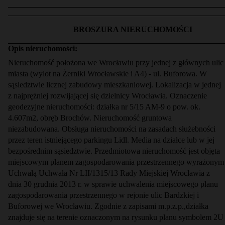
BROSZURA NIERUCHOMOŚCI
Opis nieruchomości:
Nieruchomość położona we Wrocławiu przy jednej z głównych ulic
miasta (wylot na Żerniki Wrocławskie i A4) - ul. Buforowa. W
sąsiedztwie licznej zabudowy mieszkaniowej. Lokalizacja w jednej
z najprężniej rozwijającej się dzielnicy Wrocławia. Oznaczenie
geodezyjne nieruchomości: działka nr 5/15 AM-9 o pow. ok.
4.607m2, obręb Brochów. Nieruchomość gruntowa
niezabudowana. Obsługa nieruchomości na zasadach służebności
przez teren istniejącego parkingu Lidl. Media na działce lub w jej
bezpośrednim sąsiedztwie. Przedmiotowa nieruchomość jest objęta
miejscowym planem zagospodarowania przestrzennego wyrażonym
Uchwałą Uchwała Nr LII/1315/13 Rady Miejskiej Wrocławia z
dnia 30 grudnia 2013 r. w sprawie uchwalenia miejscowego planu
zagospodarowania przestrzennego w rejonie ulic Bardzkiej i
Buforowej we Wrocławiu. Zgodnie z zapisami m.p.z.p.,działka
znajduje się na terenie oznaczonym na rysunku planu symbolem 2U