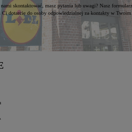
z nami skontaktować, masz pytania lub uwagi? Nasz formular
i Ci dotarcie do osoby odpowiedzialnej za kontakty w Twoim 
E
a
.