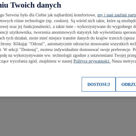
niu Twoich danych
ego Serwisu było dla Ciebie jak najbardziej komfortowe,
my i nasi zaufani part
etowych różne technologie (np. cookies). Są wśród nich takie, które są niezbę
etowej oraz jej funkcjonalności, a także inne - wykorzystywane do wygodnego d
rencji użytkownika, tworzenia anonimowych statystyk lub wyświetlania sperson
h tych działań, może mieć miejsce transfer danych do krajów trzecich (spoz
rony. Klikając "Odrzuć", automatycznie odrzucisz stosowanie wszystkich tech
. W sekcji "Dostosuj", możesz indywidualnie dostosować swoje preferencje. Po
godę na wykorzystywanie ww. technologii zgodnie z ustawieniami Twojej przeg
czące wycofania zgód, znajdziesz w naszej
Polityce prywatności.
Nasza metrycz
DOSTOSUJ
ODRZ