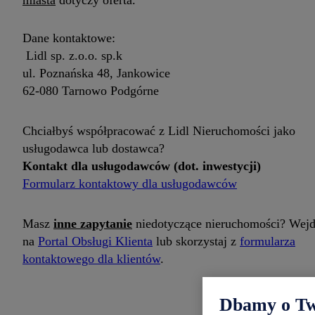
miasta
dotyczy oferta.
Dane kontaktowe:
Lidl sp. z.o.o. sp.k
ul. Poznańska 48, Jankowice
62-080 Tarnowo Podgórne
Chciałbyś współpracować z Lidl Nieruchomości jako
usługodawca lub dostawca?
Kontakt dla usługodawców (dot. inwestycji)
Formularz kontaktowy dla usługodawców
Masz
inne zapytanie
niedotyczące nieruchomości? Wej
na
Portal Obsługi Klienta
lub skorzystaj z
formularza
kontaktowego dla klientów
.
Dbamy o Two