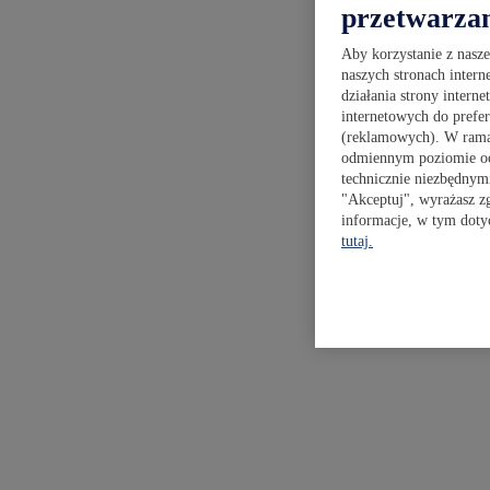
przetwarza
Aby korzystanie z nasz
naszych stronach intern
działania strony intern
internetowych do prefe
(reklamowych). W ramac
odmiennym poziomie och
technicznie niezbędnymi
"Akceptuj", wyrażasz z
informacje, w tym doty
tutaj.