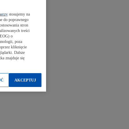
nerzy
stosujemy na
dne do poprawnego
ostosowania stron
alizowanych treści
a EOG) o
nologii, poza
przez kliknięcie
lądarki. Dalsze
ka znajduje się
UĆ
AKCEPTUJ